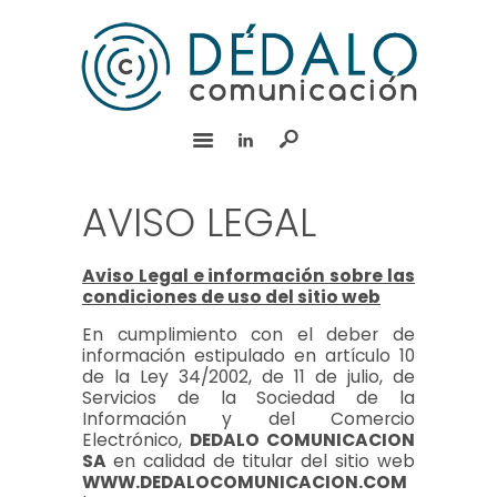
INICIO
SERVICIOS
EQUIPO
EXPERIENCIA
BLOG
AVISO LEGAL
RSC
CONTACTO
Aviso Legal e información sobre las
condiciones de uso del sitio web
English
En cumplimiento con el deber de
información estipulado en artículo 10
de la Ley 34/2002, de 11 de julio, de
Servicios de la Sociedad de la
Información y del Comercio
Electrónico,
DEDALO COMUNICACION
SA
en calidad de titular del sitio web
WWW.DEDALOCOMUNICACION.COM