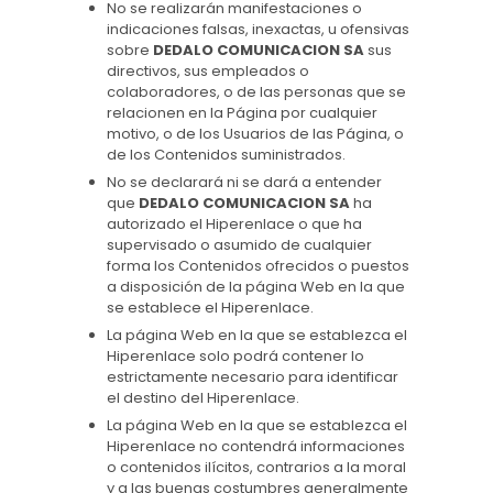
No se realizarán manifestaciones o
indicaciones falsas, inexactas, u ofensivas
sobre
DEDALO COMUNICACION SA
sus
directivos, sus empleados o
colaboradores, o de las personas que se
relacionen en la Página por cualquier
motivo, o de los Usuarios de las Página, o
de los Contenidos suministrados.
No se declarará ni se dará a entender
que
DEDALO COMUNICACION SA
ha
autorizado el Hiperenlace o que ha
supervisado o asumido de cualquier
forma los Contenidos ofrecidos o puestos
a disposición de la página Web en la que
se establece el Hiperenlace.
La página Web en la que se establezca el
Hiperenlace solo podrá contener lo
estrictamente necesario para identificar
el destino del Hiperenlace.
La página Web en la que se establezca el
Hiperenlace no contendrá informaciones
o contenidos ilícitos, contrarios a la moral
y a las buenas costumbres generalmente