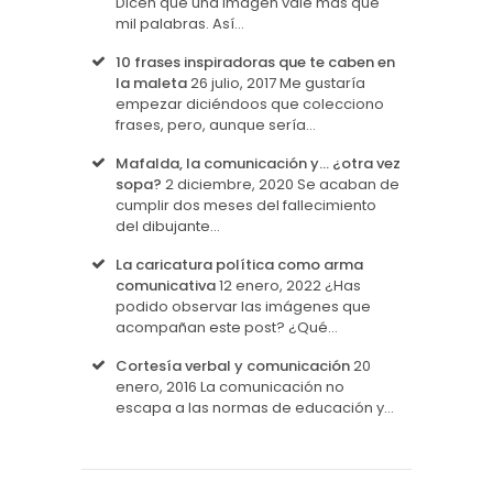
Dicen que una imagen vale más que
mil palabras. Así…
10 frases inspiradoras que te caben en
la maleta
26 julio, 2017
Me gustaría
empezar diciéndoos que colecciono
frases, pero, aunque sería…
Mafalda, la comunicación y… ¿otra vez
sopa?
2 diciembre, 2020
Se acaban de
cumplir dos meses del fallecimiento
del dibujante…
La caricatura política como arma
comunicativa
12 enero, 2022
¿Has
podido observar las imágenes que
acompañan este post? ¿Qué…
Cortesía verbal y comunicación
20
enero, 2016
La comunicación no
escapa a las normas de educación y…