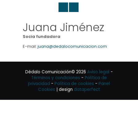
Juana Jiménez
Socia fundadora
E-mail:
juana@dedalocomunicacion.com
Dédalo Comunicación© 2026
Aviso legal
-
Términos y condiciones
-
Política de
privacidad
-
Política de cookies
-
Panel
Cookies
| design
dataperfect