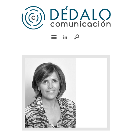
INICIO
SERVICIOS
EQUIPO
EXPERIENCIA
BLOG
RSC
CONTACTO
English