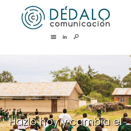
INICIO
SERVICIOS
EQUIPO
EXPERIENCIA
BLOG
RSC
CONTACTO
English
Hazlo hoy y cambia el