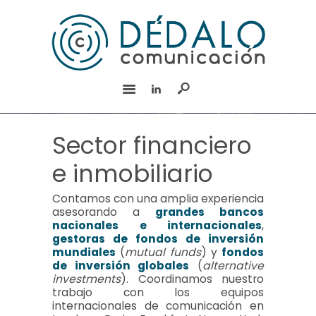
INICIO
SERVICIOS
EQUIPO
EXPERIENCIA
BLOG
Sector financiero
RSC
e inmobiliario
CONTACTO
English
Contamos con una amplia experiencia
asesorando a
grandes bancos
nacionales e internacionales
,
gestoras de fondos de inversión
mundiales
(
mutual funds
) y
fondos
de inversión globales
(
alternative
investments
). Coordinamos nuestro
trabajo con los equipos
internacionales de comunicación en