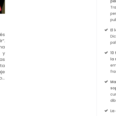
English
pe
Tr
per
pu
El
ués
Di
r”.
pal
una
 y
10
as
la
ta
em
je
fra
co…
Ma
so
cum
di
La