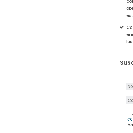
co
ob
es
Co
ene
la
Susc
co
ha