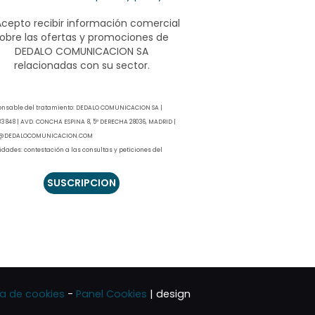
Acepto recibir información comercial
obre las ofertas y promociones de
DEDALO COMUNICACION SA
relacionadas con su sector.
onsable del tratamiento: DEDALO COMUNICACION SA |
3848 | AVD. CONCHA ESPINA 8, 5º DERECHA 28036, MADRID |
@DEDALOCOMUNICACION.COM
idades: contestación a las consultas y peticiones del
esado que haya realizado a través de los canales
nibles para ello. Previa información y su consentimiento
so, se podrá enviar información comercial relacionada
uestro sector.
imación: contestación a sus consultas, el tratamiento se
en la ejecución precontractual (artículo 6.1.b RGPD). El
 de información comercial en el consentimiento expreso
ulos 6.1.a RGPD y artículo 21.2. LSSICE).
rvación de los datos: sus datos se conservarán el tiempo
ctamente necesario y conforme a los plazos que puede
ca de cookies
-
Panel Cookies
| design
ltar en la política de privacidad del modo indicado en el