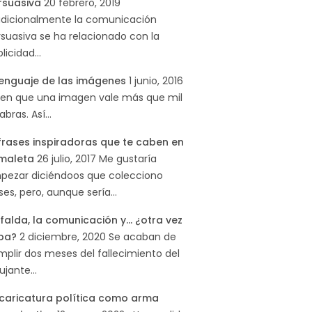
rsuasiva
20 febrero, 2019
adicionalmente la comunicación
suasiva se ha relacionado con la
blicidad…
 lenguaje de las imágenes
1 junio, 2016
cen que una imagen vale más que mil
abras. Así…
 frases inspiradoras que te caben en
 maleta
26 julio, 2017
Me gustaría
pezar diciéndoos que colecciono
ses, pero, aunque sería…
falda, la comunicación y… ¿otra vez
pa?
2 diciembre, 2020
Se acaban de
plir dos meses del fallecimiento del
bujante…
 caricatura política como arma