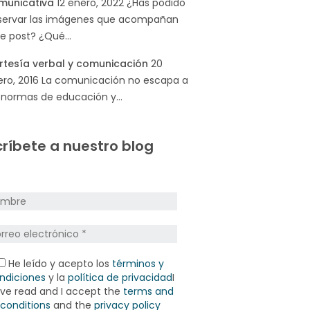
municativa
12 enero, 2022
¿Has podido
servar las imágenes que acompañan
te post? ¿Qué…
rtesía verbal y comunicación
20
ro, 2016
La comunicación no escapa a
s normas de educación y…
ríbete a nuestro blog
He leído y acepto los
términos y
ndiciones
y la
política de privacidad
I
ve read and I accept the
terms and
conditions
and the
privacy policy