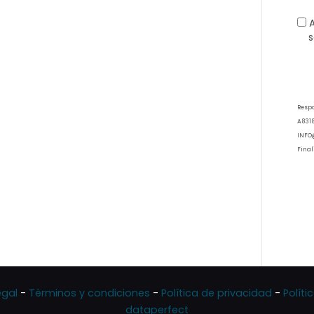
s
Resp
A8318
INFO
Final
inter
dispo
expre
con n
Legit
basa 
envío
(artíc
Conse
estri
egal
-
Términos y condiciones
-
Política de privacidad
-
Políti
consu
dataperfect