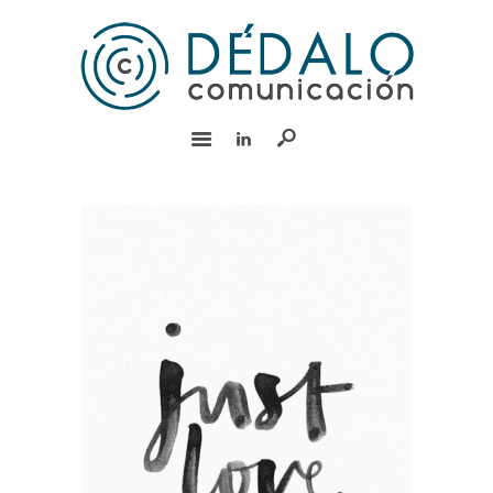
INICIO
SERVICIOS
EQUIPO
EXPERIENCIA
BLOG
RSC
CONTACTO
English