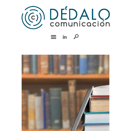
INICIO
SERVICIOS
EQUIPO
EXPERIENCIA
BLOG
RSC
CONTACTO
English