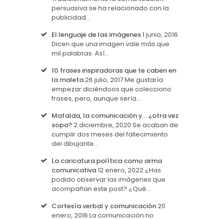
persuasiva se ha relacionado con la
publicidad…
El lenguaje de las imágenes
1 junio, 2016
Dicen que una imagen vale más que
mil palabras. Así…
10 frases inspiradoras que te caben en
la maleta
26 julio, 2017
Me gustaría
empezar diciéndoos que colecciono
frases, pero, aunque sería…
Mafalda, la comunicación y… ¿otra vez
sopa?
2 diciembre, 2020
Se acaban de
cumplir dos meses del fallecimiento
del dibujante…
La caricatura política como arma
comunicativa
12 enero, 2022
¿Has
podido observar las imágenes que
acompañan este post? ¿Qué…
Cortesía verbal y comunicación
20
enero, 2016
La comunicación no