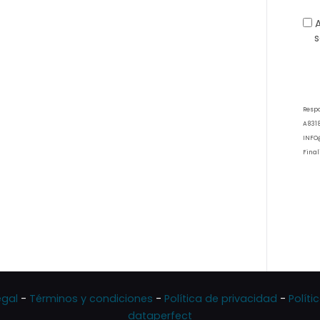
s
Resp
A8318
INFO
Final
inter
dispo
expre
con n
Legit
basa 
envío
(artíc
Conse
estri
egal
-
Términos y condiciones
-
Política de privacidad
-
Políti
consu
dataperfect