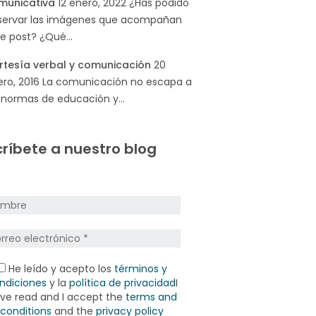
municativa
12 enero, 2022
¿Has podido
servar las imágenes que acompañan
te post? ¿Qué…
rtesía verbal y comunicación
20
ro, 2016
La comunicación no escapa a
s normas de educación y…
ríbete a nuestro blog
He leído y acepto los
términos y
ndiciones
y la
política de privacidad
I
ve read and I accept the
terms and
conditions
and the
privacy policy