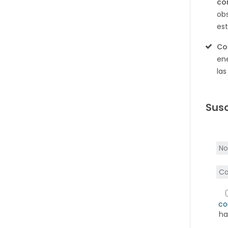
co
ob
es
Co
ene
la
Susc
co
ha