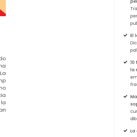
English
pe
Tr
per
pu
El
Di
pal
rdo
10
na
la
La
em
mp
fra
ómo
ia
Ma
la
so
an
cum
di
La