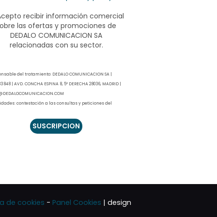
Acepto recibir información comercial
obre las ofertas y promociones de
DEDALO COMUNICACION SA
relacionadas con su sector.
onsable del tratamiento: DEDALO COMUNICACION SA |
3848 | AVD. CONCHA ESPINA 8, 5º DERECHA 28036, MADRID |
@DEDALOCOMUNICACION.COM
idades: contestación a las consultas y peticiones del
esado que haya realizado a través de los canales
nibles para ello. Previa información y su consentimiento
so, se podrá enviar información comercial relacionada
uestro sector.
imación: contestación a sus consultas, el tratamiento se
en la ejecución precontractual (artículo 6.1.b RGPD). El
 de información comercial en el consentimiento expreso
ulos 6.1.a RGPD y artículo 21.2. LSSICE).
rvación de los datos: sus datos se conservarán el tiempo
ctamente necesario y conforme a los plazos que puede
ca de cookies
-
Panel Cookies
| design
ltar en la política de privacidad del modo indicado en el