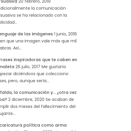
rsuasiva
20 febrero, 2019
adicionalmente la comunicación
suasiva se ha relacionado con la
blicidad…
 lenguaje de las imágenes
1 junio, 2016
cen que una imagen vale más que mil
abras. Así…
 frases inspiradoras que te caben en
 maleta
26 julio, 2017
Me gustaría
pezar diciéndoos que colecciono
ses, pero, aunque sería…
falda, la comunicación y… ¿otra vez
pa?
2 diciembre, 2020
Se acaban de
plir dos meses del fallecimiento del
bujante…
 caricatura política como arma