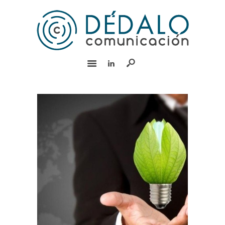
INICIO
SERVICIOS
EQUIPO
EXPERIENCIA
BLOG
RSC
CONTACTO
English