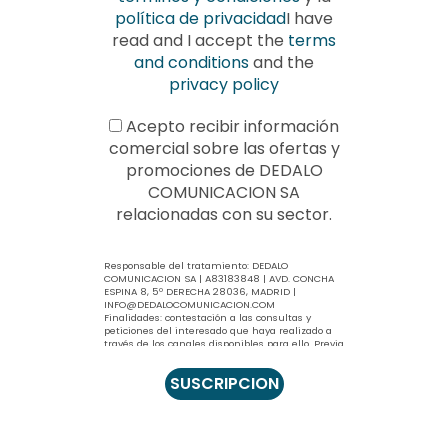
política de privacidad
I have
read and I accept the
terms
and conditions
and the
privacy policy
Acepto recibir información
comercial sobre las ofertas y
promociones de DEDALO
COMUNICACION SA
relacionadas con su sector.
Responsable del tratamiento: DEDALO
COMUNICACION SA | A83183848 | AVD. CONCHA
ESPINA 8, 5º DERECHA 28036, MADRID |
INFO@DEDALOCOMUNICACION.COM
Finalidades: contestación a las consultas y
peticiones del interesado que haya realizado a
través de los canales disponibles para ello. Previa
información y su consentimiento expreso, se
podrá enviar información comercial relacionada
con nuestro sector.
Legitimación: contestación a sus consultas, el
tratamiento se basa en la ejecución
precontractual (artículo 6.1.b RGPD). El envío de
información comercial en el consentimiento
expreso (artículos 6.1.a RGPD y artículo 21.2.