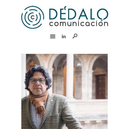
INICIO
SERVICIOS
EQUIPO
EXPERIENCIA
BLOG
RSC
CONTACTO
English