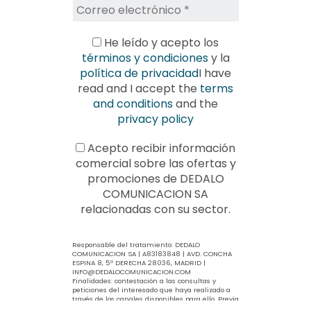
He leído y acepto los
términos y condiciones
y la
política de privacidad
I have
read and I accept the
terms
and conditions
and the
privacy policy
Acepto recibir información
comercial sobre las ofertas y
promociones de DEDALO
COMUNICACION SA
relacionadas con su sector.
Responsable del tratamiento: DEDALO
COMUNICACION SA | A83183848 | AVD. CONCHA
ESPINA 8, 5º DERECHA 28036, MADRID |
INFO@DEDALOCOMUNICACION.COM
Finalidades: contestación a las consultas y
peticiones del interesado que haya realizado a
través de los canales disponibles para ello. Previa
información y su consentimiento expreso, se