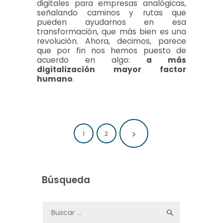
digitales para empresas analógicas,
señalando caminos y rutas que
pueden ayudarnos en esa
transformación, que más bien es una
revolución. Ahora, decimos, parece
que por fin nos hemos puesto de
acuerdo en algo:
a más
digitalización mayor factor
humano
.
Paginación de
>
PAGE
1
PAGE
2
entradas
Búsqueda