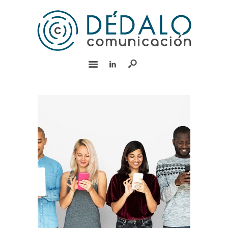
INICIO
SERVICIOS
EQUIPO
EXPERIENCIA
BLOG
RSC
CONTACTO
English