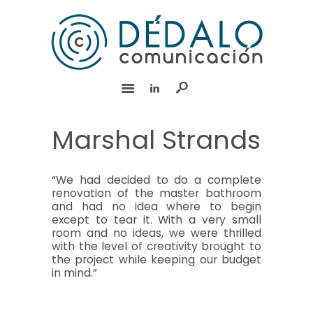
INICIO
SERVICIOS
EQUIPO
EXPERIENCIA
BLOG
Marshal Strands
RSC
CONTACTO
“We had decided to do a complete
renovation of the master bathroom
English
and had no idea where to begin
except to tear it. With a very small
room and no ideas, we were thrilled
with the level of creativity brought to
the project while keeping our budget
in mind.”