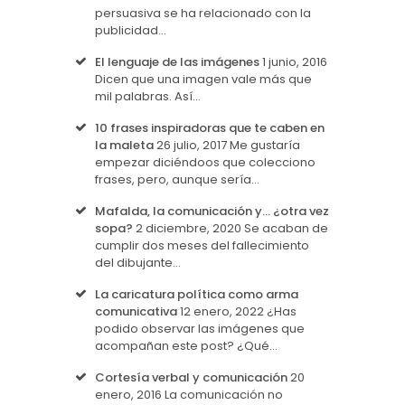
persuasiva se ha relacionado con la
publicidad…
El lenguaje de las imágenes
1 junio, 2016
Dicen que una imagen vale más que
mil palabras. Así…
10 frases inspiradoras que te caben en
la maleta
26 julio, 2017
Me gustaría
empezar diciéndoos que colecciono
frases, pero, aunque sería…
Mafalda, la comunicación y… ¿otra vez
sopa?
2 diciembre, 2020
Se acaban de
cumplir dos meses del fallecimiento
del dibujante…
La caricatura política como arma
comunicativa
12 enero, 2022
¿Has
podido observar las imágenes que
acompañan este post? ¿Qué…
Cortesía verbal y comunicación
20
enero, 2016
La comunicación no