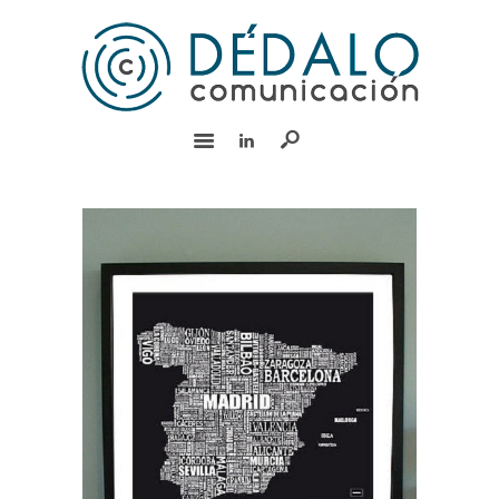
INICIO
SERVICIOS
EQUIPO
EXPERIENCIA
BLOG
RSC
CONTACTO
English