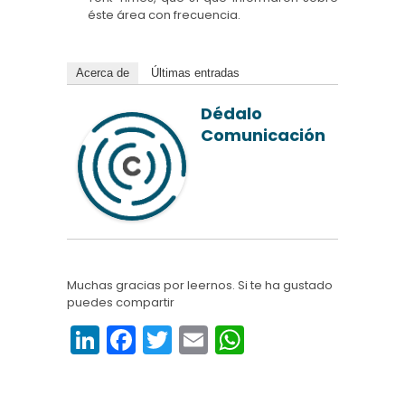
éste área con frecuencia.
Acerca de
Últimas entradas
Dédalo
Comunicación
Muchas gracias por leernos. Si te ha gustado
puedes compartir
Li
F
T
E
W
n
a
w
m
h
k
c
itt
ai
a