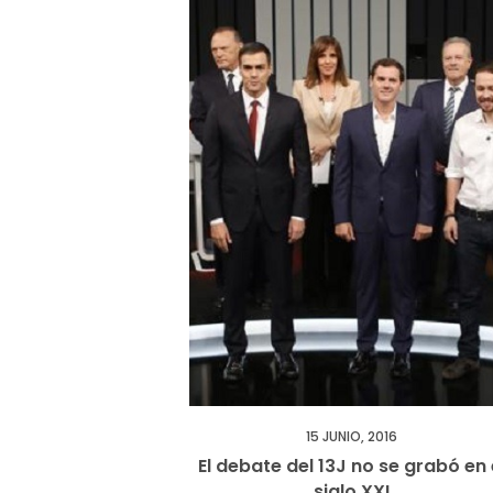
k
15 JUNIO, 2016
El debate del 13J no se grabó en 
siglo XXI