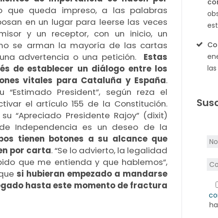
co
lo que queda impreso, a las palabras
ob
osan en un lugar para leerse las veces
es
isor y un receptor, con un inicio, un
omo se arman la mayoría de las cartas
Co
, una advertencia o una petición.
Estas
ene
és de establecer un diálogo entre los
la
ones vitales para Cataluña y España
.
“Estimado President”, según reza el
Susc
var el artículo 155 de la Constitución.
u “Apreciado Presidente Rajoy” (dixit)
l de Independencia es un deseo de la
os tienen botones a su alcance que
en por carta
. “Se lo advierto, la legalidad
e pido que me entienda y que hablemos”,
 que
si hubieran empezado a mandarse
legado hasta este momento de fractura
co
ha