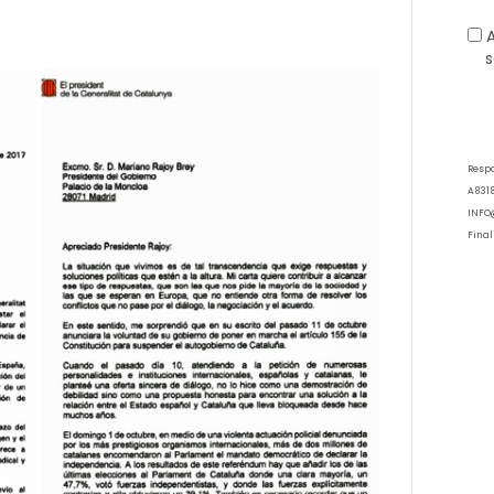
s
Resp
A8318
INFO
Final
inter
dispo
expre
con n
Legit
basa 
envío
(artíc
Conse
estri
consu