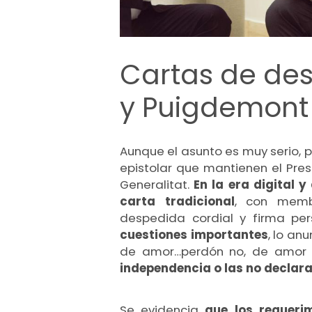
Cartas de de
y Puigdemont
Aunque el asunto es muy serio, 
epistolar que mantienen el Pres
Generalitat.
En la era digital y
carta tradicional
, con memb
despedida cordial y firma pe
cuestiones importantes
, lo an
de amor…perdón no, de amor 
independencia o las no declar
Se evidencia
que los requeri