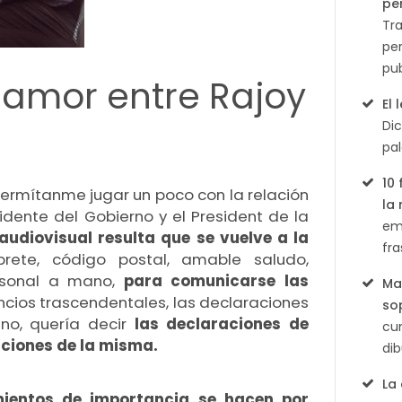
English
pe
Tr
per
pu
samor entre Rajoy
El
Di
pal
10
permítanme jugar un poco con la relación
la
idente del Gobierno y el President de la
em
 audiovisual resulta que se vuelve a la
fra
rete, código postal, amable saludo,
rsonal a mano,
para comunicarse las
Ma
uncios trascendentales, las declaraciones
so
no, quería decir
las declaraciones de
cum
aciones de la misma.
di
La
mientos de importancia se hacen por