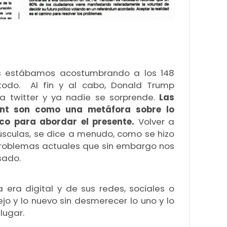
apart
Desti
oblig
datos
subco
trata
Consu
s estábamos acostumbrando a los 148
Derec
todo. Al fin y al cabo, Donald Trump
supre
escri
 twitter y ya nadie se sorprende.
Las
travé
nt son como una metáfora sobre lo
derec
ico para abordar el presente.
Volver a
(www
yúsculas, se dice a menudo, como se hizo
Infor
 problemas actuales que sin embargo nos
adici
al co
sado.
apart
cuyos
“Resp
era digital y de sus redes, sociales o
viejo y lo nuevo sin desmerecer lo uno y lo
lugar.