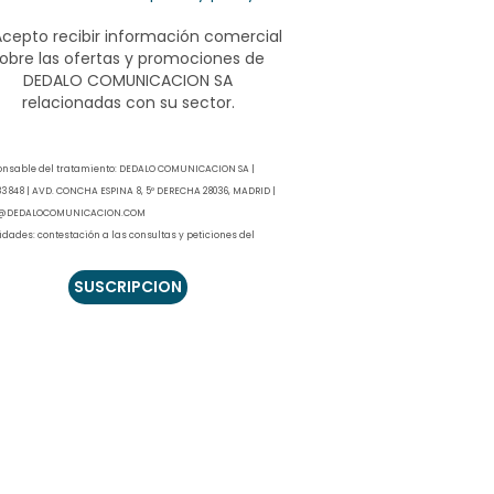
Acepto recibir información comercial
obre las ofertas y promociones de
DEDALO COMUNICACION SA
relacionadas con su sector.
onsable del tratamiento: DEDALO COMUNICACION SA |
3848 | AVD. CONCHA ESPINA 8, 5º DERECHA 28036, MADRID |
@DEDALOCOMUNICACION.COM
idades: contestación a las consultas y peticiones del
esado que haya realizado a través de los canales
nibles para ello. Previa información y su consentimiento
so, se podrá enviar información comercial relacionada
uestro sector.
imación: contestación a sus consultas, el tratamiento se
en la ejecución precontractual (artículo 6.1.b RGPD). El
 de información comercial en el consentimiento expreso
ulos 6.1.a RGPD y artículo 21.2. LSSICE).
rvación de los datos: sus datos se conservarán el tiempo
ctamente necesario y conforme a los plazos que puede
ltar en la política de privacidad del modo indicado en el