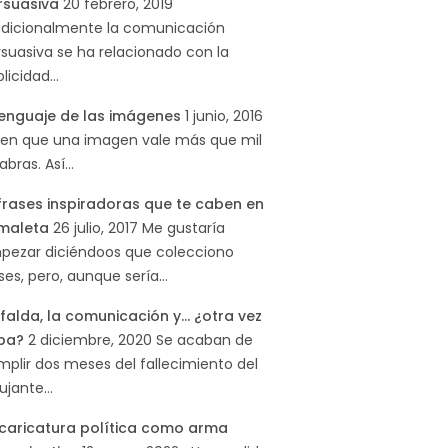
rsuasiva
20 febrero, 2019
adicionalmente la comunicación
suasiva se ha relacionado con la
blicidad…
 lenguaje de las imágenes
1 junio, 2016
cen que una imagen vale más que mil
abras. Así…
 frases inspiradoras que te caben en
 maleta
26 julio, 2017
Me gustaría
pezar diciéndoos que colecciono
ses, pero, aunque sería…
falda, la comunicación y… ¿otra vez
pa?
2 diciembre, 2020
Se acaban de
plir dos meses del fallecimiento del
bujante…
 caricatura política como arma