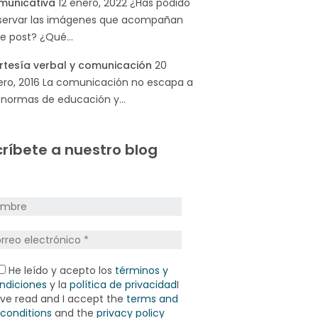
municativa
12 enero, 2022
¿Has podido
servar las imágenes que acompañan
te post? ¿Qué…
rtesía verbal y comunicación
20
ro, 2016
La comunicación no escapa a
s normas de educación y…
ríbete a nuestro blog
He leído y acepto los
términos y
ndiciones
y la
política de privacidad
I
ve read and I accept the
terms and
conditions
and the
privacy policy