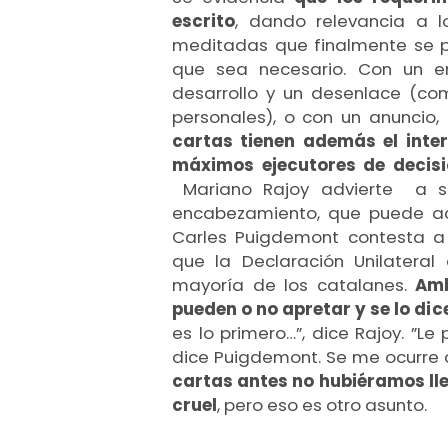
escrito
, dando relevancia a 
meditadas que finalmente se p
que sea necesario. Con un em
desarrollo y un desenlace (c
personales), o con un anuncio
cartas tienen además el inter
máximos ejecutores de decisi
Mariano Rajoy advierte a su 
encabezamiento, que puede acti
Carles Puigdemont contesta a s
que la Declaración Unilatera
mayoría de los catalanes.
Amb
pueden o no apretar y se lo dic
es lo primero…”, dice Rajoy. ”L
dice Puigdemont. Se me ocurre
cartas antes no hubiéramos l
cruel
, pero eso es otro asunto.