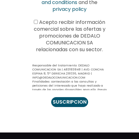
and conditions
and the
privacy policy
Acepto recibir información
comercial sobre las ofertas y
promociones de DEDALO
COMUNICACION SA
relacionadas con su sector.
Responsable del tratamiento: DEDALO
COMUNICACION SA | A83183848 | AVD. CONCHA
ESPINA 8, 5º DERECHA 28036, MADRID |
INFO@DEDALOCOMUNICACION.COM
Finalidades: contestación a las consultas y
peticiones del interesado que haya realizado a
través de los canales disponibles para ello. Previa
información y su consentimiento expreso, se
podrá enviar información comercial relacionada
con nuestro sector.
Legitimación: contestación a sus consultas, el
tratamiento se basa en la ejecución
precontractual (artículo 6.1.b RGPD). El envío de
información comercial en el consentimiento
expreso (artículos 6.1.a RGPD y artículo 21.2.
LSSICE).
Conservación de los datos: sus datos se
conservarán el tiempo estrictamente necesario
y conforme a los plazos que puede consultar en