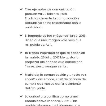
Tres ejemplos de comunicación
persuasiva
20 febrero, 2019
Tradicionalmente la comunicación
persuasiva se ha relacionado con la
publicidad…
El lenguaje de las imágenes
1 junio, 2016
Dicen que una imagen vale más que
mil palabras. Así…
10 frases inspiradoras que te caben en
la maleta
26 julio, 2017
Me gustaría
empezar diciéndoos que colecciono
frases, pero, aunque sería…
Mafalda, la comunicación y… ¿otra vez
sopa?
2 diciembre, 2020
Se acaban de
cumplir dos meses del fallecimiento
del dibujante…
La caricatura política como arma
comunicativa
12 enero, 2022
¿Has
podido observar las imágenes que