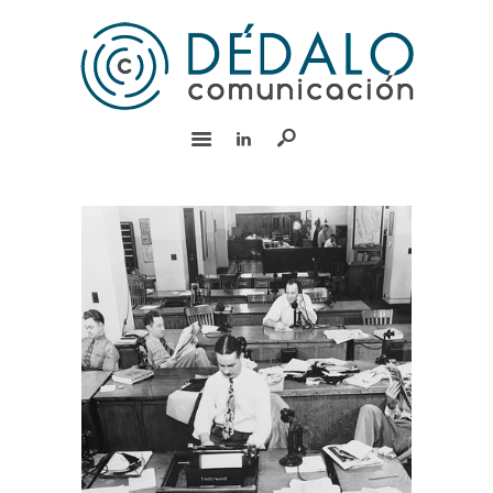
INICIO
SERVICIOS
EQUIPO
EXPERIENCIA
BLOG
RSC
CONTACTO
English