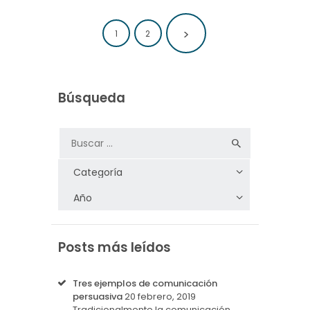
Paginación de
>
PAGE
1
PAGE
2
entradas
Búsqueda
Posts más leídos
Tres ejemplos de comunicación
persuasiva
20 febrero, 2019
Tradicionalmente la comunicación