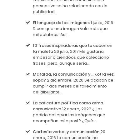
persuasiva se ha relacionado con la
publicidad…
El lenguaje de las imágenes
1 junio, 2016
Dicen que una imagen vale más que
mil palabras. Así…
10 frases inspiradoras que te caben en
la maleta
26 julio, 2017
Me gustaría
empezar diciéndoos que colecciono
frases, pero, aunque sería…
Mafalda, la comunicación y… ¿otra vez
sopa?
2 diciembre, 2020
Se acaban de
cumplir dos meses del fallecimiento
del dibujante…
La caricatura política como arma
comunicativa
12 enero, 2022
¿Has
podido observar las imágenes que
acompañan este post? ¿Qué…
Cortesía verbal y comunicación
20
enero, 2016
La comunicación no