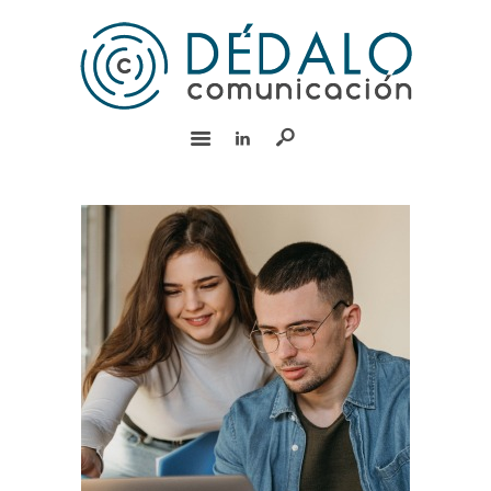
INICIO
SERVICIOS
EQUIPO
EXPERIENCIA
BLOG
RSC
CONTACTO
English